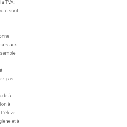
ia TVA:
ours sont
sonne
ccès aux
ensemble
ut
vez pas
tude à
tion à
 L’élève
giène et à