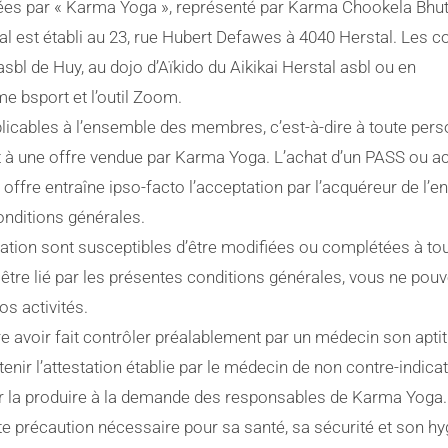
sées par « Karma Yoga », représenté par Karma Chookela Bhut
al est établi au 23, rue Hubert Defawes à 4040 Herstal. Les c
asbl de Huy, au dojo d’Aïkido du Aikikai Herstal asbl ou en
e bsport et l’outil Zoom.
licables à l’ensemble des membres, c’est-à-dire à toute per
t à une offre vendue par Karma Yoga. L’achat d’un PASS ou a
e offre entraîne ipso-facto l’acceptation par l’acquéreur de l’
nditions générales.
isation sont susceptibles d’être modifiées ou complétées à to
tre lié par les présentes conditions générales, vous ne pou
os activités.
are avoir fait contrôler préalablement par un médecin son apti
tenir l’attestation établie par le médecin de non contre-indica
ir la produire à la demande des responsables de Karma Yoga.
te précaution nécessaire pour sa santé, sa sécurité et son hy