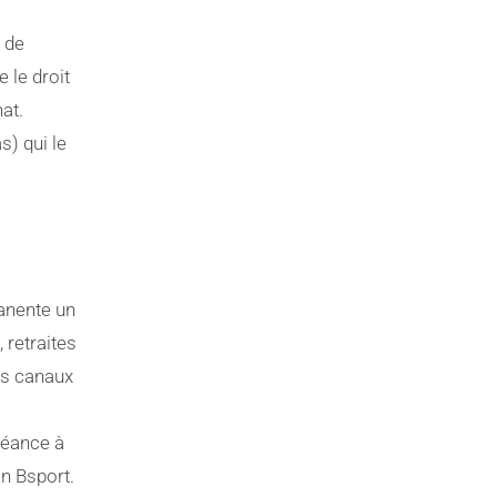
 de
 le droit
at.
s) qui le
anente un
 retraites
es canaux
séance à
on Bsport.