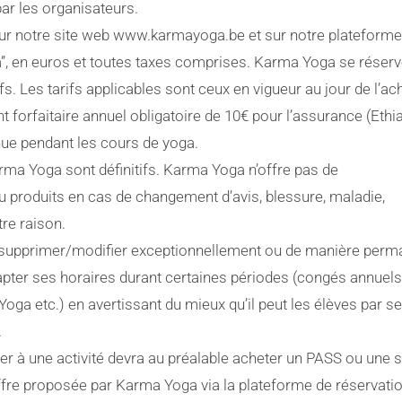
ar les organisateurs.
 sur notre site web www.karmayoga.be et sur notre plateforme
, en euros et toutes taxes comprises. Karma Yoga se réserve
s. Les tarifs applicables sont ceux en vigueur au jour de l’ach
 forfaitaire annuel obligatoire de 10€ pour l’assurance (Ethia
nue pendant les cours de yoga.
rma Yoga sont définitifs. Karma Yoga n’offre pas de
 produits en cas de changement d’avis, blessure, maladie,
re raison.
e supprimer/modifier exceptionnellement ou de manière perm
apter ses horaires durant certaines périodes (congés annuels,
oga etc.) en avertissant du mieux qu’il peut les élèves par s
.
er à une activité devra au préalable acheter un PASS ou une 
 offre proposée par Karma Yoga via la plateforme de réservati