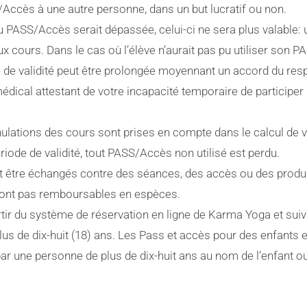
/Accès à une autre personne, dans un but lucratif ou non.
du PASS/Accès serait dépassée, celui-ci ne sera plus valable: 
ux cours. Dans le cas où l’élève n’aurait pas pu utiliser son
e de validité peut être prolongée moyennant un accord du re
 médical attestant de votre incapacité temporaire de participer
lations des cours sont prises en compte dans le calcul de va
riode de validité, tout PASS/Accès non utilisé est perdu.
 être échangés contre des séances, des accès ou des produ
sont pas remboursables en espèces.
rtir du système de réservation en ligne de Karma Yoga et sui
lus de dix-huit (18) ans. Les Pass et accès pour des enfants e
ar une personne de plus de dix-huit ans au nom de l’enfant o