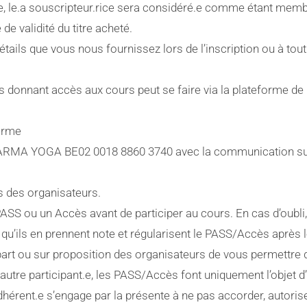
re, le.a souscripteur.rice sera considéré.e comme étant mem
e validité du titre acheté.
tails que vous nous fournissez lors de l’inscription ou à to
s donnant accès aux cours peut se faire via la plateforme de
forme
KARMA YOGA BE02 0018 8860 3740 avec la communication sui
s des organisateurs.
PASS ou un Accès avant de participer au cours. En cas d’oubli,
in qu’ils en prennent note et régularisent le PASS/Accès après 
art ou sur proposition des organisateurs de vous permettre 
utre participant.e, les PASS/Accès font uniquement l’objet d
dhérent.e s’engage par la présente à ne pas accorder, autoris