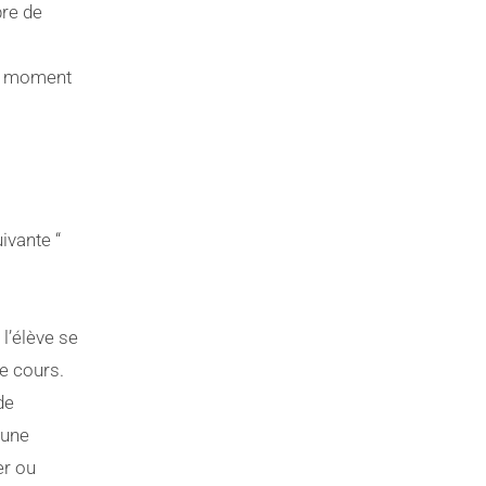
bre de
ut moment
vante “
 l’élève se
le cours.
de
’une
er ou