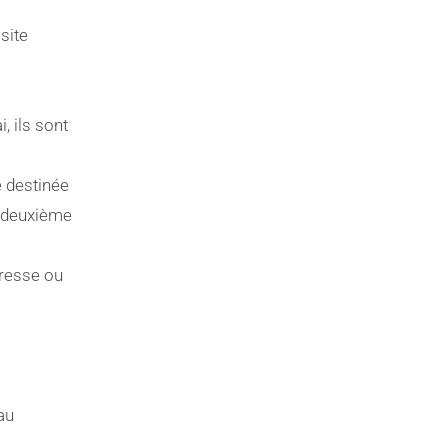
site
, ils sont
e destinée
e deuxième
dresse ou
au