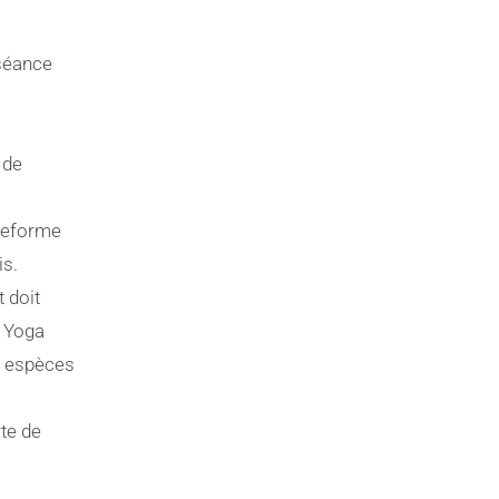
 séance
 de
ateforme
is.
 doit
a Yoga
n espèces
te de