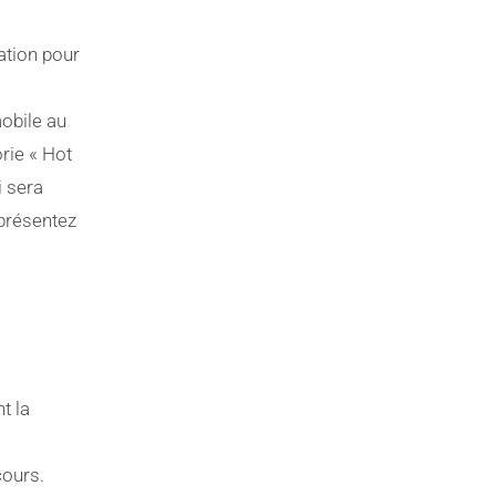
ation pour
mobile au
rie « Hot
i sera
 présentez
t la
cours.