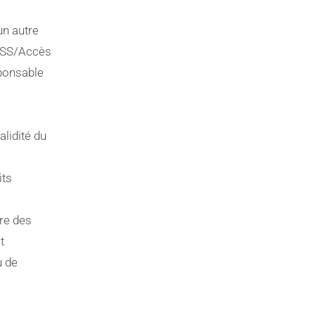
un autre
 PASS/Accès
sponsable
lidité du
its
vre des
t
u de