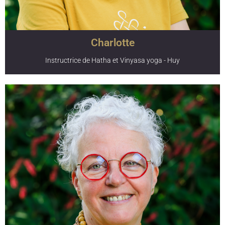
de la voix et celui des fascias.
Charlotte
Instructrice de Hatha et Vinyasa yoga - Huy
Charlotte a longtemps pratiqué la gymnastique avant de
se tourner vers le yoga qu’elle pratique auprès de Karma
Chookela depuis plusieurs années. Fraîchement diplômée
RYT©200 de la formation de Karma Yoga, C’est avec
simplicité et précision qu’elle vous guidera lors de séances