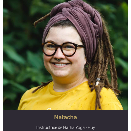
également détenteur de certifications de formations
continues en Yin Yoga (YACEP 50h) et en Pranayama,
gestion du stress et méditation (YACEP 75h) effectuée au
Zen Space Yoga à Lyon. Formé en sciences naturelles et
humaines, son intérêt pour le yoga et l’art martial interne
s'inscrit dans la recherche d’un équilibre entre corps et
esprit. L’enseignement d’Alain est marqué par sa
simplicité, sa rigueur et un travail sur le corps subtil via le
pranayama.
Natacha
Instructrice de Hatha Yoga - Huy