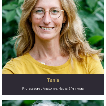
Renaud est directeur du Centre Aditi d’Études sur la
Tradition Hindoue. Docteur en Science Politique de
l’université de Versailles et ancien rédacteur en chef
adjoint de la revue Adyan consacrée au dialogue inter-
religieux, il a publié en 2015 Eric Voegelin et l’Orient :
millénarisme et religions politiques de l’Antiquité à Daech
(Paris : L’Harmattan) et en 2018 René Guénon et la
Tradition Hindoue : Les limites d’un regard (Lausanne :
L’Âge d’Homme). Voyageant régulièrement en Inde, il a
réalisé la même année Guru & Disciple un film-
documentaire sur un monastère shankarien.
Tania
Professeure d'Anatomie, Hatha & Yin yoga