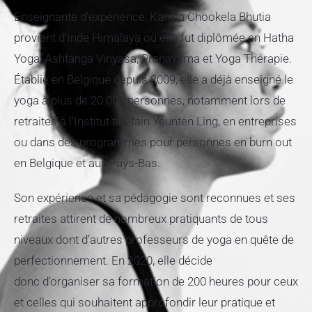
Enseignante d’expérience, Karma Chookela Bhutia
provient d’Inde Himalaya où elle fut diplômée en Hatha
Yoga, Ashtanga Vinyasa, Pranayama et Yoga Thérapie.
Établie en Belgique depuis 2009, elle a déjà enseigné le
yoga à plus de 20.000 personnes, notamment lors de
retraites à l’Institut tibétain Yeunten Ling, en entreprises
ou dans des programmes pour personnes en burn out
en Belgique et aux Pays-Bas.
Son expérience et sa pédagogie sont reconnues et ses
retraites attirent de nombreux pratiquants de tous
niveaux dont d’autres professeurs de yoga en quête de
perfectionnement. En 2020, elle décide
donc d’organiser sa formation de 200 heures pour ceux
et celles qui souhaitent approfondir leur pratique et