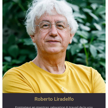
Kinésithérapeute pédiatrique, ostéopathe et thérapeute
holistique, Tania à 20 ans d'expérience dans la prise en
charge thérapeutique de l'adulte et de l'enfant. Passionnée
par le yoga et toutes pratiques pouvant promouvoir le
soin et le bien-être, elle est diplômée RYT©200 de la
formation de Karma yoga. C’est avec bienveillance et
humilité qu’elle vous apportera une compréhension
complémentaire et simplifiée du fonctionnement du corps
humain et de l’anatomie pour la pratique du yoga.
Roberto Liradelfo
Formateur en mantras, relaxation & travail de la voix