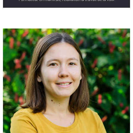
Thérapeute psycho-corporel et formateur en
communication, il a été initié à la pratique des mantras
des moines tibétains de Gyüto et de Gyüme, les récitait
avec la technique du chant diphonique. Roberto a proposé
des ateliers de mantras suivant cette méthode chez lui en
Belgique et dans les centres de Yoga de Turin et de
Venaria Reale en Italie. Il a élaboré la méthode de
développement personnel “Biovoix” qui propose des
techniques ludiques d’ouverture de la voix, un travail de la
respiration, des improvisations vocales, de la relaxation
avec chants harmoniques et bols tibétains, un
apprentissage expérientiel de l’expression et de la
communication ainsi que la gestion des émotions. Il
propose actuellement des formations intégrant le travail