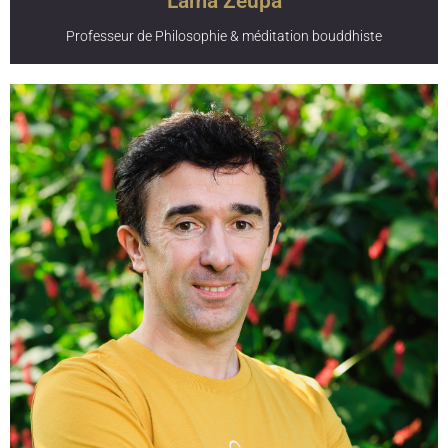
Lama Zeupa
Professeur de Philosophie & méditation bouddhiste
Lama Zeupa est originaire du Sikkim (Inde Himalaya). Il est
directeur spirituel de l’Institut tibétain Yeunten Ling de Huy
où il enseigne depuis plus de 20 ans Il emmène ses élèves
dans des exercices de réflexion passionnants, grâce à ses
raisonnements rigoureux. Ses enseignements se
caractérisent par une grande originalité et une approche
basée sur la pratique. Il collabore régulièrement lors de
retraites avec sa soeur Karma Chookela et intervient au
sein de la formation de professeur de yoga pour
transmettre les principes philosophiques du bouddhisme
et la méditation dont il est un pratiquant et maître
reconnu. Il est aussi connu pour sa grande ouverture