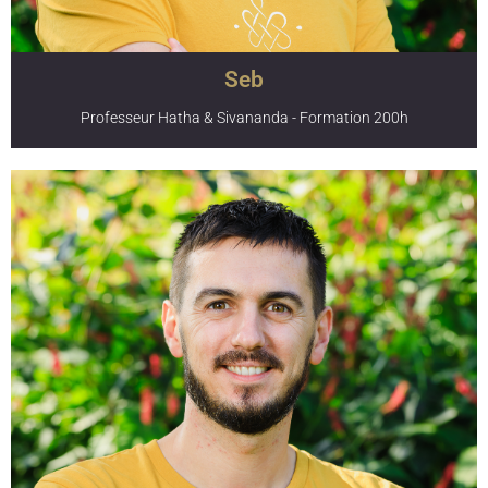
d’esprit, sa patience, sa grande sagesse, sa discrétion et
sa discipline dans ce qu’il entreprend.
Seb
Professeur Hatha & Sivananda - Formation 200h
Seb pratique le Hatha Yoga depuis 20 ans. Formé en 2007
à Vrindavan en Inde, il s’est spécialisé dans
l’enseignement de la lignée Sivananda, un Hatha Yoga
traditionnel intense et profond où la philosophie
hindouiste et l’attitude mentale appropriée font partie
intégrante de la pratique. Il a enseigné dans diverses
endroits (ashrams, Instituts, ...) et est connu pour ses
ateliers complets sur la pratique de la Posture sur la Tête.
Il est diplômé E-RYT©200, RYT©500 et YACEP© auprès de