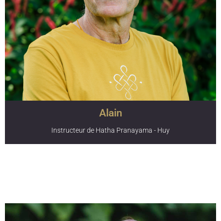
transmission de connaissances sont au cœur de sa vie.
Passionnée de yoga et de philosophie, elle est diplômée
RYT©200 de l’institut Karma Yoga. C’est avec
bienveillance qu’elle vous guidera dans des cours de
Hatha Yoga à Huy et à Anthisnes où elle vit.
Alain
Instructeur de Hatha Pranayama - Huy
Alain pratique le yoga depuis près de 10 ans. Il est diplômé
professeur RYT©200 de l’institut Karma Yoga et est