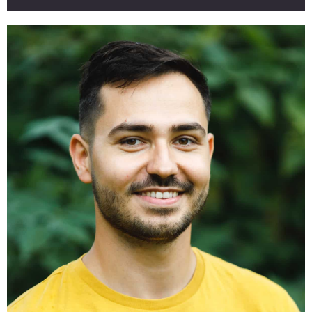
Natacha est une indépendante dans le milieu artistique
qui au fil du temps a affûté sa sensibilité et son attrait
pour l’aspect figuratif de chaque chose. Après une année
de formation de 200h chez Karma Yoga en 2022-23,
l’opportunité d’y développer ses qualités s’est vite
présentée. Ses cours sont basés sur l’histoire et la
symbolique des postures pour en conscientiser
davantage leurs bienfaits sur le corps et le mental, tout
cela avec authenticité, empathie et goût du partage.