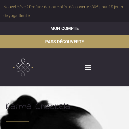
Nouvel élève ? Profitez de notre offre découverte : 39€ pour 15 jours
de yoga illimité !
MON COMPTE
PASS DÉCOUVERTE
Karma Chookela