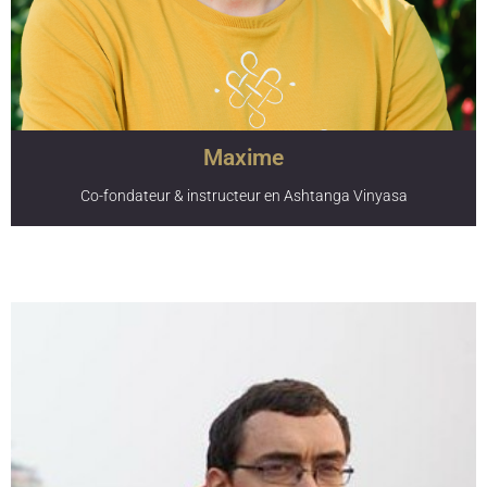
Yoga Alliance. C’est avec pédagogie, bienveillance et
humour qu’il enseigne la pratique et technique du Hatha
Yoga ainsi que l’approche de Sivananda lors de la
formation de professeur de Hatha yoga de 200h.
Maxime
Co-fondateur & instructeur en Ashtanga Vinyasa
Maxime est le directeur et cofondateur de Karma Yoga.
Après une carrière de cadre politique et manager d’une
maison médicale, il décide de se consacrer à la pratique du
yoga et au développement de Karma Yoga. Diplômé
RYT©200 en Inde en Ashtanga Vinyasa, il transmet ses
connaissances aux cours hebdomadaires du Studio