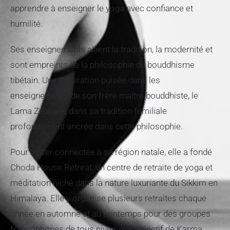
apprendre à enseigner le yoga avec confiance et
humilité.
Ses enseignements allient la tradition, la modernité et
sont empreints de la philosophie du bouddhisme
tibétain. Une inspiration puisée dans les
enseignements de son frère maître bouddhiste, le
Lama Zeupa et dans sa tradition familiale
profondément ancrée dans cette philosophie.
Pour rester connectée à sa région natale, elle a fondé
Choda House Retreat, un centre de retraite de yoga et
méditation niché dans la nature luxuriante du Sikkim en
Himalaya. Elle y organise plusieurs retraites chaque
année en automne et au printemps pour des groupes
francophones de tous niveaux. L’objectif de Karma