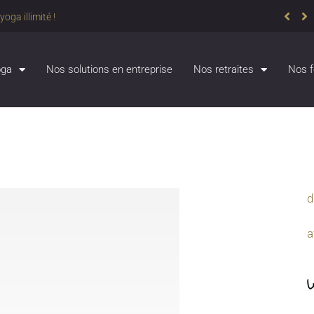
oga illimité !
oga
Nos solutions en entreprise
Nos retraites
Nos f
d
a